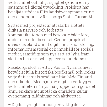
verksamhet och tillgänglighet genom en ny
satsning på digital utveckling. Projektet har
beviljats stöd via EU:s landsbygdspinansiering
och genomförs av Raseborgs Slotts Turism Ab.
Syftet med projektet är att stärka slottets
digitala närvaro och förbättra
kommunikationen med besökare både före,
under och efter besöket. Genom projektet
utvecklas bland annat digital marknadsföring,
informationsmaterial och innehåll för sociala
medier, samtidigt som nya sätt att lyfta fram
slottets historia och upplevelser undersöks.
Raseborgs slott är ett av Västra Nylands mest
betydelsefulla historiska besöksmål och lockar
varje år tusentals besökare från både Finland
och utlandet. Med hjälp av digitala verktyg vill
verksamheten nå nya målgrupper och göra det
ännu enklare att upptäcka områdets kultur,
evenemang, guidningar och aktiviteter.
– Digital synlighet är idag en viktig del av