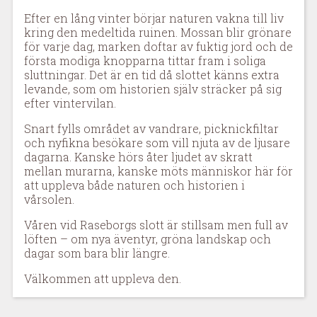
Efter en lång vinter börjar naturen vakna till liv
kring den medeltida ruinen. Mossan blir grönare
för varje dag, marken doftar av fuktig jord och de
första modiga knopparna tittar fram i soliga
sluttningar. Det är en tid då slottet känns extra
levande, som om historien själv sträcker på sig
efter vintervilan.
Snart fylls området av vandrare, picknickfiltar
och nyfikna besökare som vill njuta av de ljusare
dagarna. Kanske hörs åter ljudet av skratt
mellan murarna, kanske möts människor här för
att uppleva både naturen och historien i
vårsolen.
Våren vid Raseborgs slott är stillsam men full av
löften – om nya äventyr, gröna landskap och
dagar som bara blir längre.
Välkommen att uppleva den.