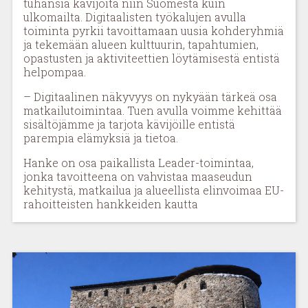
tuhansia kävijöitä niin Suomesta kuin
ulkomailta. Digitaalisten työkalujen avulla
toiminta pyrkii tavoittamaan uusia kohderyhmiä
ja tekemään alueen kulttuurin, tapahtumien,
opastusten ja aktiviteettien löytämisestä entistä
helpompaa.
– Digitaalinen näkyvyys on nykyään tärkeä osa
matkailutoimintaa. Tuen avulla voimme kehittää
sisältöjämme ja tarjota kävijöille entistä
parempia elämyksiä ja tietoa.
Hanke on osa paikallista Leader-toimintaa,
jonka tavoitteena on vahvistaa maaseudun
kehitystä, matkailua ja alueellista elinvoimaa EU-
rahoitteisten hankkeiden kautta