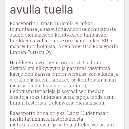
avulla tuella
Raaseporin Linnan Turismi Oy jatkaa
toimintansa ja saavutettavuutensa kehittämistä
uuden digitaaliseen kehitykseen tähtäävän
hankkeen avulla. Hanke on saanut tukea EU:n
maaseutu rahoitusta, ja sen toteuttaa Raaseporin
Linnan Turismi Oy.
Hankkeen tavoitteena on vahvistaa linnan
digitaalista näkyvyyttä ja parantaa viestintää
kävijöiden kanssa ennen vierailua, sen aikana ja
vierailun jälkeen. Hankkeessa kehitetään muun
muassa digitaalista markkinointia,
tiedotusmateriaaleja ja sosiaalisen median
sisältöjä sekä tutkitaan uusia tapoja tuoda esiin
linnan historiaa ja elämyksiä digitaalisesti.
Raaseporin linna on yksi Länsi-Uudenmaan
merkittävimmistä historiallisista
matkailukohteista, ja se houkuttelee vuosittain