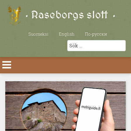
Välj ditt språk
Suomeksi
English
По-русски
Sök