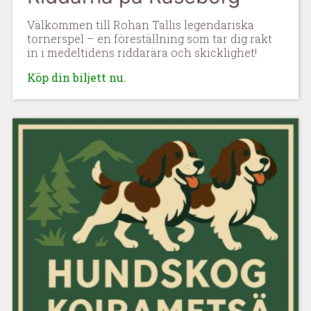
Välkommen till Rohan Tallis legendariska
tornerspel – en föreställning som tar dig rakt
in i medeltidens riddarära och skicklighet!
Köp din biljett nu.