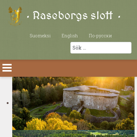
Välj ditt språk
Suomeksi
English
По-русски
Sök