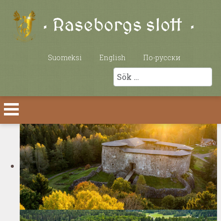
Välj ditt språk
Suomeksi
English
По-русски
Sök