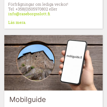
Förfrågningar om lediga veckor!
Tel: +358(0)505970802 eller
info@raseborgsslott.fi
.
Läs mera.
Mobilguide