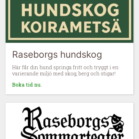
Raseborgs hundskog
Här får din hund springa fritt och tryggt i en
varierande miljö med skog, berg och stigar!
Boka tid nu.