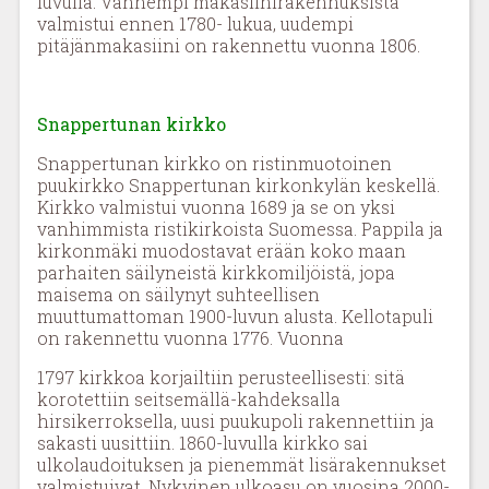
luvulla. Vanhempi makasiinirakennuksista
valmistui ennen 1780- lukua, uudempi
pitäjänmakasiini on rakennettu vuonna 1806.
Snappertunan kirkko
Snappertunan kirkko on ristinmuotoinen
puukirkko Snappertunan kirkonkylän keskellä.
Kirkko valmistui vuonna 1689 ja se on yksi
vanhimmista ristikirkoista Suomessa. Pappila ja
kirkonmäki muodostavat erään koko maan
parhaiten säilyneistä kirkkomiljöistä, jopa
maisema on säilynyt suhteellisen
muuttumattoman 1900-luvun alusta. Kellotapuli
on rakennettu vuonna 1776. Vuonna
1797 kirkkoa korjailtiin perusteellisesti: sitä
korotettiin seitsemällä-kahdeksalla
hirsikerroksella, uusi puukupoli rakennettiin ja
sakasti uusittiin. 1860-luvulla kirkko sai
ulkolaudoituksen ja pienemmät lisärakennukset
valmistuivat. Nykyinen ulkoasu on vuosina 2000-