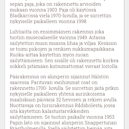
sepän paja, joka on rakennettu arvioiden
mukaan vuonna 1903. Paja oli käytössä
Bladkärrissä vielä 1970-luvulla, ja se siirrettiin
nykyiselle paikalleen vuonna 1998.
Luhtiaitta on ensimmäinen rakennus joka
tuotiin museoalueelle vuonna 1949. Aitassa
säilytettiin muun muassa lihaa ja viljaa. Kesäisin
se toimi piikojen ja renkien nukkumapaikkana.
Ruoka-aittaa käytettiin myös ruoan
säilyttämiseen. Sen sisälle oli rakennettu korkea
sokkeli pitämään kutsumattomat vieraat loitolla.
Päärakennus on alunperin sijainnut Hälstön
saaressa. Parituvan vanhimmat osat on
rakennettu 1700- luvulla. Se siirrettiin jäitä pitkin
nykyiselle paikalleen yhtenä aurinkoisena
maaliskuun päivänä 32 hevosen ja rekien avulla.
Nuottavaja on hirsirakennus Rådsbölestä, jossa
sitä käytettiin kalastustarvikkeiden
säilyttämiseen. Se tuotiin paikalle vuonna 1953.
Papin lato on sijainnut alunperin Snappertunan
Prästholmenilla. Siellä säilytettiin heinää, jota