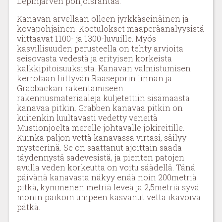
Lepinjärven pohjoisrantaa.
Kanavan arvellaan olleen jyrkkäseinäinen ja
kovapohjainen. Koetulokset maaperäanalyysistä
viittaavat 1100- ja 1300-luvuille. Myös
kasvillisuuden perusteella on tehty arvioita
seisovasta vedestä ja erityisen korkeista
kalkkipitoisuuksista. Kanavan valmistumisen
kerrotaan liittyvän Raaseporin linnan ja
Grabbackan rakentamiseen:
rakennusmateriaaleja kuljetettiin sisämaasta
kanavaa pitkin. Grabben kanavaa pitkin on
kuitenkin luultavasti vedetty veneitä
Mustionjoelta merelle johtavalle jokireitille.
Kuinka paljon vettä kanavassa virtasi, säilyy
mysteerinä. Se on saattanut ajoittain saada
täydennystä sadevesistä, ja pienten patojen
avulla veden korkeutta on voitu säädellä. Tänä
päivänä kanavasta näkyy enää noin 200metriä
pitkä, kymmenen metriä leveä ja 2,5metriä syvä
monin paikoin umpeen kasvanut vettä ikävöivä
pätkä.