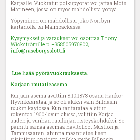
Karjaalle. Vuokratut polkupyörät voi jättää Motel
Marineen, jossa on myös mahdollista yöpyä.
Yöpyminen on mahdollista joko Norrbyn
kartanolla tai Malmbackassa.
Kysymykset ja varaukset voi osoittaa Thony
Wickströmille p. +358505970802,
info@raseborgsslott.fi
Lue lisää pyörävuokrauksesta.
Karjaan rautatieasema
Karjaan asema avattiin 8.10.1873 osana Hanko-
Hyvinkäärataa, ja se oli aluksi vain Billnäsin
ruukin käytössä. Kun rantarataa alettiin
rakentaa 1900-luvun alussa, valittiin Karjaa
uuden ja vanhan ratalinjan risteyskohdaksi. Se
päihitti samaa asemaa havitelleet Mustion ja
Tammisaaren lähinnä maantieteellisen
sijaintinsa ansiosta, vaikka myös Billnäsin