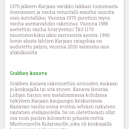
1970 jälkeen Karjaan varikko lakkasi toimimasta
itsenäisesti ja vanha veturitalli muuttui suurilta
osin autotalliksi. Vuonna 1970 purettiin myös
vanha asemavahdin rakennus. Vuonna 1986
asetettiin vanha höyryveturi Tk3 1170
muistomerkiksi iäksi menneistä ajoista. 1990-
luvun alusta lähtien Karjaan ratapihaa on
uudistettu paljon, vuonna 2020 valmistui uusi
ylikulkusilta.
Grabben kanava
Grabben kanava rakennettiin arvioiden mukaan
jo keskiajalla tai sitä ennen. Kanava lävistää
Lohjan harjun sen matalimmassa kohdassa
nykyisen Karjaan kaupungin keskustassa.
Kanavan vanha uoma erottuu selvästi nykyisen
rautatien eteläpuolella. Se on oletettavasti ollut
osa noin puolen kilometrin pituista reittiä
Mustionjoelta Kiilansuolle, joka oli keskiajalla