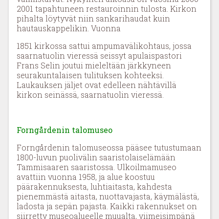
2001 tapahtuneen restauroinnin tulosta. Kirkon
pihalta löytyvät niin sankarihaudat kuin
hautauskappelikin. Vuonna
1851 kirkossa sattui ampumavälikohtaus, jossa
saarnatuolin vieressä seissyt apulaispastori
Frans Selin joutui mieleltään järkkyneen
seurakuntalaisen tulituksen kohteeksi.
Laukauksen jäljet ovat edelleen nähtävillä
kirkon seinässä, saarnatuolin vieressä.
Forngårdenin talomuseo
Forngårdenin talomuseossa pääsee tutustumaan
1800-luvun puolivälin saaristolaiselämään
Tammisaaren saaristossa. Ulkoilmamuseo
avattiin vuonna 1958, ja alue koostuu
päärakennuksesta, luhtiaitasta, kahdesta
pienemmästä aitasta, nuottavajasta, käymälästä,
ladosta ja sepän pajasta. Kaikki rakennukset on
siirretty museoalueelle muualta, viimeisimpänä