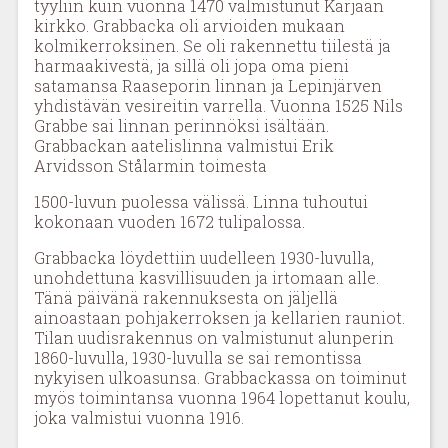
tyyliin kuin vuonna 1470 valmistunut Karjaan
kirkko. Grabbacka oli arvioiden mukaan
kolmikerroksinen. Se oli rakennettu tiilestä ja
harmaakivestä, ja sillä oli jopa oma pieni
satamansa Raaseporin linnan ja Lepinjärven
yhdistävän vesireitin varrella. Vuonna 1525 Nils
Grabbe sai linnan perinnöksi isältään.
Grabbackan aatelislinna valmistui Erik
Arvidsson Stålarmin toimesta
1500-luvun puolessa välissä. Linna tuhoutui
kokonaan vuoden 1672 tulipalossa.
Grabbacka löydettiin uudelleen 1930-luvulla,
unohdettuna kasvillisuuden ja irtomaan alle.
Tänä päivänä rakennuksesta on jäljellä
ainoastaan pohjakerroksen ja kellarien rauniot.
Tilan uudisrakennus on valmistunut alunperin
1860-luvulla, 1930-luvulla se sai remontissa
nykyisen ulkoasunsa. Grabbackassa on toiminut
myös toimintansa vuonna 1964 lopettanut koulu,
joka valmistui vuonna 1916.