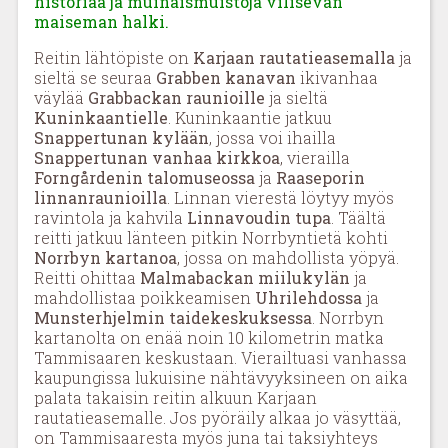
historiaa ja muinaismuistoja vilisevän
maiseman halki.
Reitin lähtöpiste on
Karjaan rautatieasemalla
ja
sieltä se seuraa
Grabben kanavan
ikivanhaa
väylää
Grabbackan raunioille
ja sieltä
Kuninkaantielle
. Kuninkaantie jatkuu
Snappertunan kylään
, jossa voi ihailla
Snappertunan vanhaa kirkkoa
, vierailla
Forngårdenin talomuseossa
ja
Raaseporin
linnanraunioilla
. Linnan vierestä löytyy myös
ravintola ja kahvila
Linnavoudin tupa
. Täältä
reitti jatkuu länteen pitkin Norrbyntietä kohti
Norrbyn kartanoa
, jossa on mahdollista yöpyä.
Reitti ohittaa
Malmabackan miilukylän
ja
mahdollistaa poikkeamisen
Uhrilehdossa
ja
Munsterhjelmin taidekeskuksessa
. Norrbyn
kartanolta on enää noin 10 kilometrin matka
Tammisaaren keskustaan. Vierailtuasi vanhassa
kaupungissa lukuisine nähtävyyksineen on aika
palata takaisin reitin alkuun Karjaan
rautatieasemalle. Jos pyöräily alkaa jo väsyttää,
on Tammisaaresta myös juna tai taksiyhteys