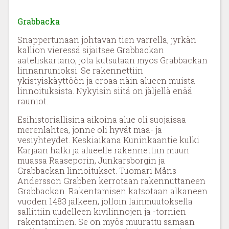
Grabbacka
Snappertunaan johtavan tien varrella, jyrkän
kallion vieressä sijaitsee Grabbackan
aateliskartano, jota kutsutaan myös Grabbackan
linnanrunioksi. Se rakennettiin
ykistyiskäyttöön ja eroaa näin alueen muista
linnoituksista. Nykyisin siitä on jäljellä enää
rauniot.
Esihistoriallisina aikoina alue oli suojaisaa
merenlahtea, jonne oli hyvät maa- ja
vesiyhteydet. Keskiaikana Kuninkaantie kulki
Karjaan halki ja alueelle rakennettiin muun
muassa Raaseporin, Junkarsborgin ja
Grabbackan linnoitukset. Tuomari Måns
Andersson Grabben kerrotaan rakennuttaneen
Grabbackan. Rakentamisen katsotaan alkaneen
vuoden 1483 jälkeen, jolloin lainmuutoksella
sallittiin uudelleen kivilinnojen ja -tornien
rakentaminen. Se on myös muurattu samaan