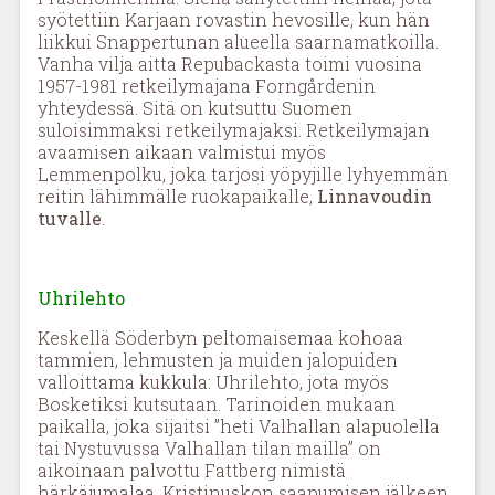
syötettiin Karjaan rovastin hevosille, kun hän
liikkui Snappertunan alueella saarnamatkoilla.
Vanha vilja aitta Repubackasta toimi vuosina
1957-1981 retkeilymajana Forngårdenin
yhteydessä. Sitä on kutsuttu Suomen
suloisimmaksi retkeilymajaksi. Retkeilymajan
avaamisen aikaan valmistui myös
Lemmenpolku, joka tarjosi yöpyjille lyhyemmän
reitin lähimmälle ruokapaikalle,
Linnavoudin
tuvalle
.
Uhrilehto
Keskellä Söderbyn peltomaisemaa kohoaa
tammien, lehmusten ja muiden jalopuiden
valloittama kukkula: Uhrilehto, jota myös
Bosketiksi kutsutaan. Tarinoiden mukaan
paikalla, joka sijaitsi ”heti Valhallan alapuolella
tai Nystuvussa Valhallan tilan mailla” on
aikoinaan palvottu Fattberg nimistä
härkäjumalaa. Kristinuskon saapumisen jälkeen