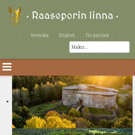
Valitse kieli
Svenska
English
По-русски
Etsi