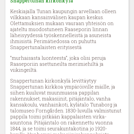
Snappertunan kirkonkylä
Keskiajalla Tunan kaupungin arvellaan olleen
vilkkaan kansainvälisen kaupan keskus.
Olettamuksien mukaan vauraan yhteisön on
ajateltu muodostuneen Raaseporin linnan
läheisyydessä työskennelleistä ja asuneista
ihmisistä. Perimätiedossa on puhuttu
Snappertunalaisten erityisestä
”murhaisasta luonteesta”, joka olisi peruja
Raaseporiin asettuneilta merimiehiltä ja
viikingeiltä.
Snappertunan kirkonkylä levittäytyy
Snappertunan kirkkoa ympäröiville mäille, ja
siihen kuuluvat muunmuassa pappilan
rakennukset, makasiinit, pitäjäntalo, vanha
kansakoulu, vanhainkoti, kylätalo Tunaborg ja
talomuseo Forngården. 1830-luvulla valmistunut
pappila toimi pitkään kappalaisten virka-
asuntona. Pitäjäntalo on rakennettu vuonna
1844, ja se toimi seurakuntakotina jo 1920-