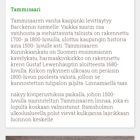
Tammisaari
Tammisaaren vanha kaupunki levittäytyy
Barckenin niemelle. Vaikka suurin osa
vanhoista ja viehättävistä taloista on rakennettu
1700- ja 1800-luvuilla, ulottuu kaupungin historia
aina 1500- luvulle asti. Tammisaaren
Kuninkaankatu on Suomen ensimmäinen
kävelykatu, harmaakivikirkko on rakennettu
kreivi Gustaf Lewenhauptin aloitteesta 1680-
luvulla. Kirkon nykyinen ulkoasu on peräisin
1800-luvun puolesta välistä, jolloin se
kunnostettiin tulipalon jäljiltä. Linnamäellä taas
näkyy kiviperustuksia paikalla, johon 1500-
luvulla suunniteltiin Tammisaaren linnaa, joka ei
lopulta koskaan valmistunut. Ramsholmin
ulkoilualueella polut vievät kulkijansa lajirikkaan
luonnon keskelle.