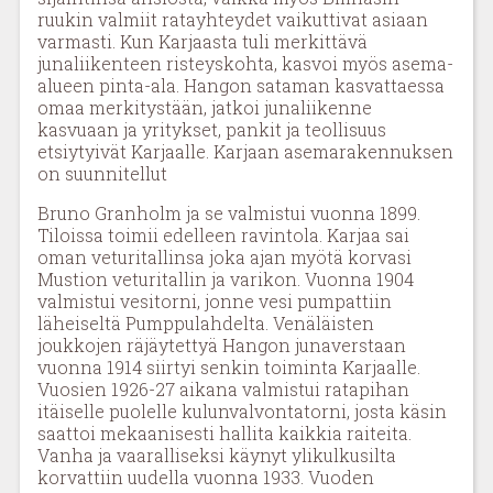
ruukin valmiit ratayhteydet vaikuttivat asiaan
varmasti. Kun Karjaasta tuli merkittävä
junaliikenteen risteyskohta, kasvoi myös asema-
alueen pinta-ala. Hangon sataman kasvattaessa
omaa merkitystään, jatkoi junaliikenne
kasvuaan ja yritykset, pankit ja teollisuus
etsiytyivät Karjaalle. Karjaan asemarakennuksen
on suunnitellut
Bruno Granholm ja se valmistui vuonna 1899.
Tiloissa toimii edelleen ravintola. Karjaa sai
oman veturitallinsa joka ajan myötä korvasi
Mustion veturitallin ja varikon. Vuonna 1904
valmistui vesitorni, jonne vesi pumpattiin
läheiseltä Pumppulahdelta. Venäläisten
joukkojen räjäytettyä Hangon junaverstaan
vuonna 1914 siirtyi senkin toiminta Karjaalle.
Vuosien 1926-27 aikana valmistui ratapihan
itäiselle puolelle kulunvalvontatorni, josta käsin
saattoi mekaanisesti hallita kaikkia raiteita.
Vanha ja vaaralliseksi käynyt ylikulkusilta
korvattiin uudella vuonna 1933. Vuoden