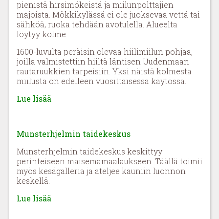
pienistä hirsimökeistä ja miilunpolttajien
majoista. Mökkikylässä ei ole juoksevaa vettä tai
sähköä, ruoka tehdään avotulella. Alueelta
löytyy kolme
1600-luvulta peräisin olevaa hiilimiilun pohjaa,
joilla valmistettiin hiiltä läntisen Uudenmaan
rautaruukkien tarpeisiin. Yksi näistä kolmesta
miilusta on edelleen vuosittaisessa käytössä.
Lue lisää
Munsterhjelmin taidekeskus
Munsterhjelmin taidekeskus keskittyy
perinteiseen maisemamaalaukseen. Täällä toimii
myös kesägalleria ja ateljee kauniin luonnon
keskellä.
Lue lisää