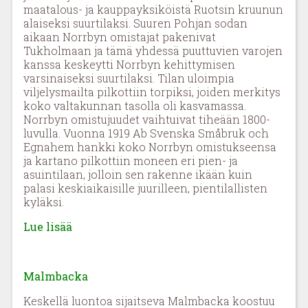
maatalous- ja kauppayksiköistä Ruotsin kruunun
alaiseksi suurtilaksi. Suuren Pohjan sodan
aikaan Norrbyn omistajat pakenivat
Tukholmaan ja tämä yhdessä puuttuvien varojen
kanssa keskeytti Norrbyn kehittymisen
varsinaiseksi suurtilaksi. Tilan uloimpia
viljelysmailta pilkottiin torpiksi, joiden merkitys
koko valtakunnan tasolla oli kasvamassa.
Norrbyn omistujuudet vaihtuivat tiheään 1800-
luvulla. Vuonna 1919 Ab Svenska Småbruk och
Egnahem hankki koko Norrbyn omistukseensa
ja kartano pilkottiin moneen eri pien- ja
asuintilaan, jolloin sen rakenne ikään kuin
palasi keskiaikaisille juurilleen, pientilallisten
kyläksi.
Lue lisää
Malmbacka
Keskellä luontoa sijaitseva Malmbacka koostuu