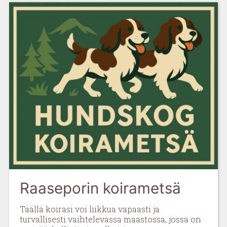
Raaseporin koirametsä
Täällä koirasi voi liikkua vapaasti ja
turvallisesti vaihtelevassa maastossa, jossa on