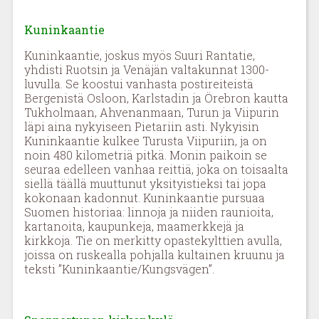
Kuninkaantie
Kuninkaantie, joskus myös Suuri Rantatie,
yhdisti Ruotsin ja Venäjän valtakunnat 1300-
luvulla. Se koostui vanhasta postireiteistä
Bergenistä Osloon, Karlstadin ja Örebron kautta
Tukholmaan, Ahvenanmaan, Turun ja Viipurin
läpi aina nykyiseen Pietariin asti. Nykyisin
Kuninkaantie kulkee Turusta Viipuriin, ja on
noin 480 kilometriä pitkä. Monin paikoin se
seuraa edelleen vanhaa reittiä, joka on toisaalta
siellä täällä muuttunut yksityistieksi tai jopa
kokonaan kadonnut. Kuninkaantie pursuaa
Suomen historiaa: linnoja ja niiden raunioita,
kartanoita, kaupunkeja, maamerkkejä ja
kirkkoja. Tie on merkitty opastekylttien avulla,
joissa on ruskealla pohjalla kultainen kruunu ja
teksti ”Kuninkaantie/Kungsvägen”.