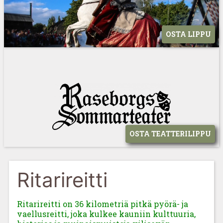
OSTA LIPPU
OSTA TEATTERILIPPU
Ritarireitti
Ritarireitti on 36 kilometriä pitkä pyörä- ja
vaellusreitti, joka kulkee kauniin kulttuuria,