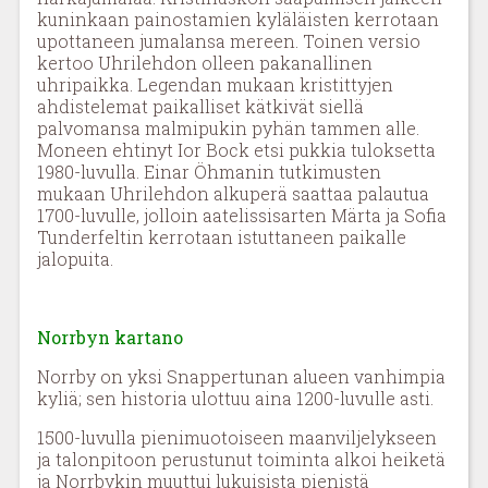
kuninkaan painostamien kyläläisten kerrotaan
upottaneen jumalansa mereen. Toinen versio
kertoo Uhrilehdon olleen pakanallinen
uhripaikka. Legendan mukaan kristittyjen
ahdistelemat paikalliset kätkivät siellä
palvomansa malmipukin pyhän tammen alle.
Moneen ehtinyt Ior Bock etsi pukkia tuloksetta
1980-luvulla. Einar Öhmanin tutkimusten
mukaan Uhrilehdon alkuperä saattaa palautua
1700-luvulle, jolloin aatelissisarten Märta ja Sofia
Tunderfeltin kerrotaan istuttaneen paikalle
jalopuita.
Norrbyn kartano
Norrby on yksi Snappertunan alueen vanhimpia
kyliä; sen historia ulottuu aina 1200-luvulle asti.
1500-luvulla pienimuotoiseen maanviljelykseen
ja talonpitoon perustunut toiminta alkoi heiketä
ja Norrbykin muuttui lukuisista pienistä